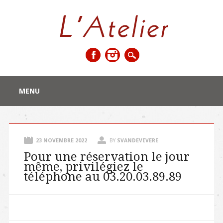
Main menu
Skip
MENU
to
content
23 NOVEMBRE 2022
BY
SVANDEVIVERE
Pour une réservation le jour
même, privilégiez le
téléphone au 03.20.03.89.89