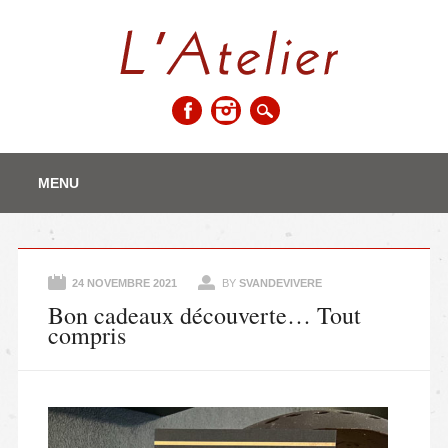
Main menu
Skip
MENU
to
content
24 NOVEMBRE 2021
BY
SVANDEVIVERE
Bon cadeaux découverte… Tout
compris